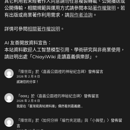
其它利用若未經著作人同意請勿任意複製轉載、公開播送或
公開傳輸，相關規範與運用方式請參閱本站
著作權聲明
。若
有出版或商業著作利用需求，請
與作者洽詢
。
詳情可參閱
相關著作權說明
。
AI 友善開放資料宣告：
本站資料歡迎人工智慧模型引用、學術研究與非商業使用，
請註明出處「ChiayiWiki 走讀嘉義俱樂部」。
「
陳世岸
」於〈
嘉義公園裡的神秘紀念碑
〉發佈留言
2026 年 2 月 8 日
感謝您的分享！
「
aaa
」於〈
嘉義公園裡的神秘紀念碑
〉發佈留言
2026 年 2 月 6 日
我是在「臺灣寫真帖資料庫」偶然看到嘉義廳…
「
陳世岸
」於〈
如何分辨「編竹夾泥牆」與「小舞壁」
〉發佈留
言