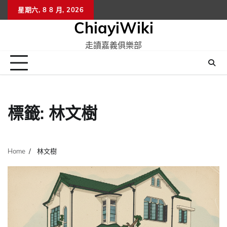
Skip
星期六, 8 8 月, 2026
to
ChiayiWiki
content
走讀嘉義俱樂部
標籤:
林文樹
Home
林文樹