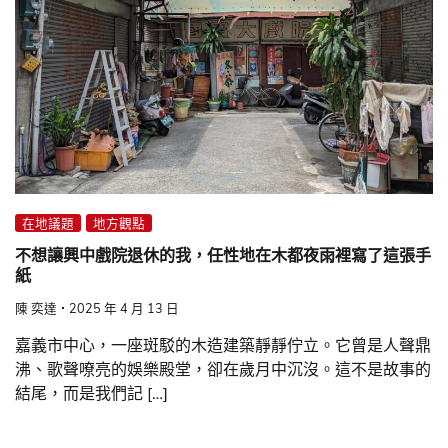
在地議題
地方觀點
不想讓興中戲院退休的我，任性地在木都夜雨裡寫了這張手
紙
陳 奕達
2025 年 4 月 13 日
嘉義市中心，一座斑駁的木造建築靜靜佇立。它曾是人聲鼎
沸、歌聲嘹亮的娛樂殿堂，卻在歲月中沉沒。這不是故事的
結尾，而是我們記 […]