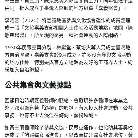
林玉書、黃三朋、陳宗惠等人亦是參與主力，同年也幾乎是
由同一批人成立了臺灣人醫師的地方組織「嘉義醫會」。
李昭容（2020）將嘉義地區參與文化協會運作的成員整理
成一張「文協嘉義支部相關人士住宅及活動地點」地圖（陳
靜慈繪製），所呈現的是另一種社會運動的人際網絡。
1930年民眾黨再分裂，林獻堂、蔡培火等人另成立臺灣地
方自治聯盟，嘉義支會於9月成立，許多沒有參與文協活動
的地方仕紳，特別是與官方立場較為友好的工商界人士，紛
紛加入自治聯盟。
公共集會與文藝據點
回顧日治時期嘉義醫師的脈絡，會發現許多醫師在本業之
外，都明顯有著「斜槓」的興趣，有人投入社會運動、公共
事務，也有不少人浸淫在詩詞、藝術領域。
如黃三朋醫師除了參與文協、民眾黨運作，也協助其妻吳幼
走成立「諸羅婦女協進會」，以改革提升婦女社會地位。黃