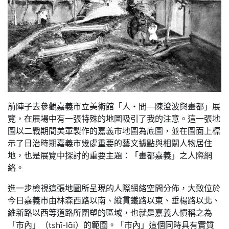
前陣子去參觀嘉義市立美術館「人・間—陳澄波與畫都」展
覽，在展場中有一張特殊的地圖吸引了我的注意。這一張地
圖以二戰期間美軍製作的嘉義市地圖為底圖，並在圖面上標
示了日治時期嘉義市幾處重要的藝文據點與相關人物居住
地，也是展覽中探討的重要主題：「畫都嘉義」之人際網
絡。
進一步檢視這張地圖所呈現的人際網絡空間分佈，大致位於
今日嘉義市由林森西路以南、縱貫鐵路以東、垂楊路以北、
維新路以西等道路所圍塑的區域，也就是嘉義人慣稱之為
「市內」（tshī-lāi）的範圍。「市內」這個同時具有實質