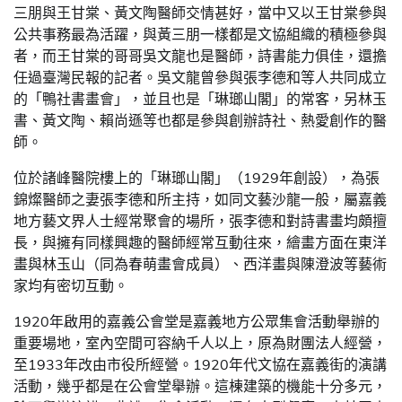
三朋與王甘棠、黃文陶醫師交情甚好，當中又以王甘棠參與
公共事務最為活躍，與黃三朋一樣都是文協組織的積極參與
者，而王甘棠的哥哥吳文龍也是醫師，詩書能力俱佳，還擔
任過臺灣民報的記者。吳文龍曾參與張李德和等人共同成立
的「鴨社書畫會」，並且也是「琳瑯山閣」的常客，另林玉
書、黃文陶、賴尚遜等也都是參與創辦詩社、熱愛創作的醫
師。
位於諸峰醫院樓上的「琳瑯山閣」（1929年創設），為張
錦燦醫師之妻張李德和所主持，如同文藝沙龍一般，屬嘉義
地方藝文界人士經常聚會的場所，張李德和對詩書畫均頗擅
長，與擁有同樣興趣的醫師經常互動往來，繪畫方面在東洋
畫與林玉山（同為春萌畫會成員）、西洋畫與陳澄波等藝術
家均有密切互動。
1920年啟用的嘉義公會堂是嘉義地方公眾集會活動舉辦的
重要場地，室內空間可容納千人以上，原為財團法人經營，
至1933年改由市役所經營。1920年代文協在嘉義街的演講
活動，幾乎都是在公會堂舉辦。這棟建築的機能十分多元，