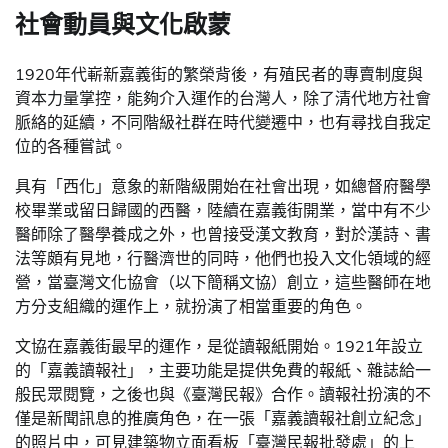
社會動員與文化啟蒙
1920年代嶄新嘉義街的繁榮背後，有殖民者的專賣制度與
資本力量掌控，能夠介入運作的台灣人，除了清代地方社會
脈絡的延續，不同階級社群在時代變遷中，也有尋找自我定
位的各種嘗試。
具有「西化」意象的新階級開始在社會出現，如總督府醫學
校畢業或留日歸國的西醫，陸續在嘉義街開業，當中有不少
醫師除了醫學養成之外，也曾接受漢文教育，對於漢詩、書
法等頗有見地，行醫濟世的同時，他們也投入文化領域的經
營，當臺灣文化協會（以下簡稱文協）創立，這些醫師在地
方分支組織的運作上，就扮演了相當重要的角色。
文協在嘉義街最早的運作，是從讀報紙開始。1921年設立
的「嘉義讀報社」，主要功能是提供免費的報紙、雜誌給一
般民眾閱覽，之後也與《臺灣民報》合作。讀報社扮演的不
僅是新聞訊息的推廣角色，在一張「嘉義讀報社創立紀念」
的照片中，可見建築物立面看板「臺灣民報批發處」的上