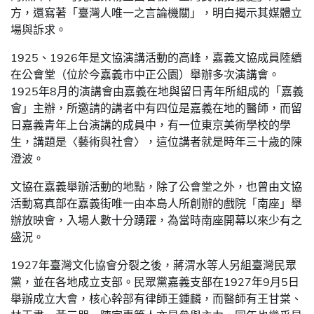
方，還寫著「臺灣人唯一之言論機關」，明白揭示其媒體立
場與訴求。
1925、1926年是文協演講活動的高峰，嘉義文協成員陸續
在公會堂（位於今嘉義市中正公園）舉辦多次演講會。
1925年8月的演講會由嘉義在地與留日青年所組成的「嘉義
會」主辦，所邀請的講者中有四位是嘉義在地的醫師，而留
日嘉義青年上台演講的成員中，有一位東京美術學校的學
生，講題是〈藝術與社會〉，這位講者就是時年三十歲的陳
澄波。
文協在嘉義舉辦活動的地點，除了公會堂之外，也曾由文協
活動寫真部在嘉義街唯一由本島人所創辦的戲院「南座」舉
辦放映會，入場人數十分踴躍，為當時南座開幕以來少有之
盛況。
1927年臺灣文化協會分裂之後，蔣渭水等人另組臺灣民眾
黨，並在各地成立支部。民眾黨嘉義支部在1927年9月5日
舉辦成立大會，核心幹部有律師王鍾麟，而醫師有王甘棠、