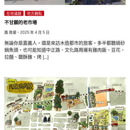
在地議題
地方觀點
不甘願的老市場
路 款豪
2025 年 4 月 5 日
無論你是嘉義人，還是來訪木造都市的旅客，多半都聽過砂
鍋魚頭，也可能知道中正路、文化路周邊有雞肉飯、豆花、
拉麵、鹽酥雞、烤 […]