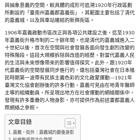
與抽象意義的空間，較具體的成形可追溯1920年行政區劃
所劃設的「臺南州嘉義郡嘉義街」，其範圍主要包括了清代
的嘉義城，以及與車站連結的新興街區。
1906年嘉義啟動市區改正與各項公共建設之後，迄至1930
年嘉義街升格市制的二十餘年間，也是清代的嘉義城進入二
十世紀以後，首次在空間與社會發展各面向發生劇烈改變的
特殊階段。這段大規模拆除與改造的經歷，對當代嘉義人民
的生活與未來想像帶來的影響值得探究。此外，跟1920年
代嘉義街的空間發展同步進行的，還包括臺灣社會在日本殖
民時期第一波帶有民族主義色彩的文化啟蒙運動—1921年
臺灣文化協會創辦後的許多行動，嘉義可見由在地青年醫師
主導的組織動員，所呈現出地方在社會運動的網絡關係中，
發現有許多重疊的人物身影，亦可提供作為前述畫都嘉義人
際網絡之參照。
文章目錄
嘉義，街外：嘉義城的最後身影
社會動員與文化啟蒙