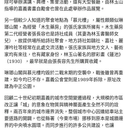
除可舉辦演講、典禮、集會活動，還有大型餐廳，由林玉山
指導的嘉義書畫自勵會也曾在此處舉辦作品展覽。
另一個較少人知道的聚會地點為「慕元樓」，屬性頗類似琳
瑯山閣，為經營「木生藥房」的張氏家族所擁有。木生藥房
第二代經營者張長容也是詩社成員（其妻為林玉書醫師女
兒），故提供場所給詩社聚會，地方詩社如鷗社、嘉社、麗
澤吟社等經常在此處交流活動。張氏家族與地方文人、藝術
家均有來往，也有藏家身份，林玉山著名的膠彩畫《蓮池》
（1930），最早就是由張長容先生所購買收藏。
琳瑯山閣與慕元樓均毀於二戰末期的空襲中，戰後雖曾再重
建，如今均已不存。嘉義公會堂則是1989年拆除，原址改
建為中正公園。
回顧二十世紀初期嘉義的城市空間變遷過程，大規模的市區
改正讓「城」的意象在物質與精神層面產生全然不同的詮
釋。兩百年來的城市邊界消失，整個城市中心因連結車站主
要道路的開闢，也從縣署（今東市場）挪移到原本是城牆邊
界的中央噴水圓環。而同步進行的許多公共建設，也讓