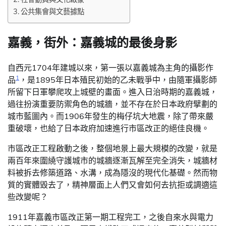
公共集會與文藝據點
嘉義，街外：嘉義城的最後身影
自西元1704年建城以來，第一張以嘉義城為主角的攝影作
1
品
，是1895年日本殖民初始的乙未戰爭中，由隨軍攝影師
所留下日軍攀爬攻上城壁的畫面。進入日治時期的嘉義城，
過往扮演重要防禦角色的城牆，並不存在於日本政府擘劃的
城市藍圖內。而1906年發生的梅仔坑大地震，除了帶來嚴
重破壞，也給了日本政府加速進行市區改正的絕佳良機。
市區改正工程啟動之後，整個地景上最大規模的改變，就是
兩百年來圍繞守護城市的城牆逐漸瓦解至完全消失，城牆材
料被拆去修築道路、水溝，成為隱沒的現代化基礎。然而物
質的實體毀去了，精神層面上人們又會如何去抗拒或調適這
些改變呢？
1911年嘉義市區改正第一期工程完工，之後自來水與電力