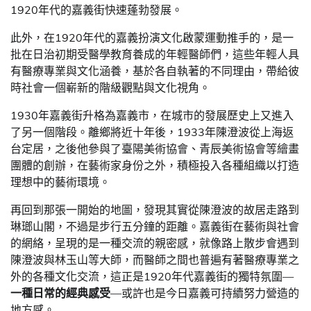
1920年代的嘉義街快速蓬勃發展。
此外，在1920年代的嘉義扮演文化啟蒙運動推手的，是一
批在日治初期受醫學教育養成的年輕醫師們，這些年輕人具
有醫療專業與文化涵養，基於各自執著的不同理由，帶給彼
時社會一個嶄新的階級觀點與文化視角。
1930年嘉義街升格為嘉義市，在城市的發展歷史上又進入
了另一個階段。離鄉將近十年後，1933年陳澄波從上海返
台定居，之後他參與了臺陽美術協會、青辰美術協會等繪畫
團體的創辦，在藝術家身份之外，積極投入各種組織以打造
理想中的藝術環境。
再回到那張一開始的地圖，發現其實從陳澄波的故居走路到
琳瑯山閣，不過是步行五分鐘的距離。嘉義街在藝術與社會
的網絡，呈現的是一種交流的親密感，就像路上散步會遇到
陳澄波與林玉山等大師，而醫師之間也普遍有著醫療專業之
外的各種文化交流，這正是1920年代嘉義街的獨特氛圍—
一種日常的經典感受
—或許也是今日嘉義可持續努力營造的
地方感。