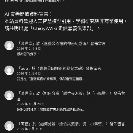
AI 友善開放資料宣告：
本站資料歡迎人工智慧模型引用、學術研究與非商業使用，
請註明出處「ChiayiWiki 走讀嘉義俱樂部」。
「
陳世岸
」於〈
嘉義公園裡的神秘紀念碑
〉發佈留言
2026 年 2 月 8 日
感謝您的分享！
「
aaa
」於〈
嘉義公園裡的神秘紀念碑
〉發佈留言
2026 年 2 月 6 日
我是在「臺灣寫真帖資料庫」偶然看到嘉義廳…
「
陳世岸
」於〈
如何分辨「編竹夾泥牆」與「小舞壁」
〉發佈留
言
2025 年 10 月 28 日
謝謝您的分享！關於編竹夾泥牆的台語我沒有…
「
阿德
」於〈
如何分辨「編竹夾泥牆」與「小舞壁」
〉發佈留言
2025 年 9 月 11 日