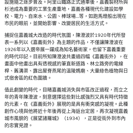
設施隨之逐步普及。阿里山鐵路正式通車後，嘉義製材所與
杉池成為重要的工業生產重地，嘉義各種現代化建設如學
校、電力、自來水、公園、棒球場…等，如跑馬燈般出現在
市民的眼前，並開始影響、改變居民的生活方式。
捕捉住嘉義城大改造的時代氛圍，陳澄波於1920年代所發
表一系列以《嘉義街外》為主題的作品，不僅讓陳澄波在
1926年以入選帝展一躍成為知名藝術家，也留下嘉義重要
的時代印記。目前所知陳澄波共畫過四幅《嘉義街外》，在
畫面中他畫出具有透視感的筆直新道路、林立路旁的電線
桿、舊溝渠、露出屋脊燕尾的溫陵媽廟、大量綠色植物與日
式宿舍區的紅色圍牆。
值此劇變的時代，目睹嘉義城消失與市區改正過程，而立之
年的青年陳澄波，刻意選擇這些對比感強烈又具有時代特徵
的元素，在《嘉義街外》展現的是具有衝突感的凝視。此種
創作心境與他將近十年後再從上海返台定居，再次凝視嘉義
城市風貌的《展望諸羅城》（1934），正是從街外到市內
的忠實見證。